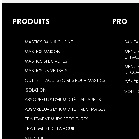
PRODUITS
PRO
MASTICS BAIN & CUISINE
SANITA
MASTICS MAISON
MENUIS
ET FA
MASTICS SPÉCIALITÉS
MENUIS
MASTICS UNIVERSELS
DÉCOR
ASTUCES CONTRE
OUTILS ET ACCESSOIRES POUR MASTICS
GÉNÉRA
L’HUMIDITÉ
ISOLATION
VOIR 
ABSORBEURS D'HUMIDITÉ – APPAREILS
Découvrez nos astuces anti hum
ABSORBEURS D'HUMIDITÉ – RECHARGES
Besoin d'une astuce à propos d
l'humidité de votre logement ?
TRAITEMENT MURS ET TOITURES
Consultez cette page et trouve
TRAITEMENT DE LA ROUILLE
l'astuce anti humidité qu'il vous 
VOIR TOUT