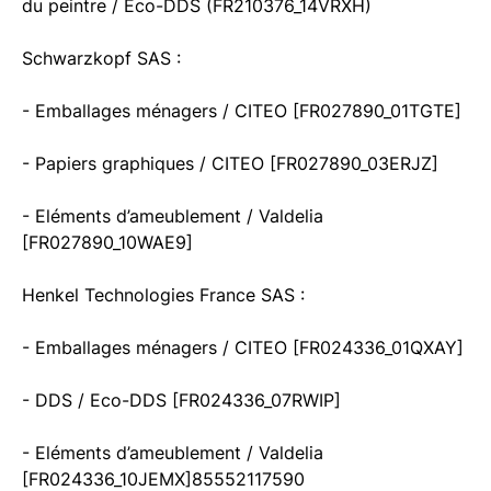
du peintre / Eco-DDS (FR210376_14VRXH)
Schwarzkopf SAS :
- Emballages ménagers / CITEO [FR027890_01TGTE]
- Papiers graphiques / CITEO [FR027890_03ERJZ]
- Eléments d’ameublement / Valdelia
[FR027890_10WAE9]
Henkel Technologies France SAS :
- Emballages ménagers / CITEO [FR024336_01QXAY]
- DDS / Eco-DDS [FR024336_07RWIP]
- Eléments d’ameublement / Valdelia
[FR024336_10JEMX]85552117590