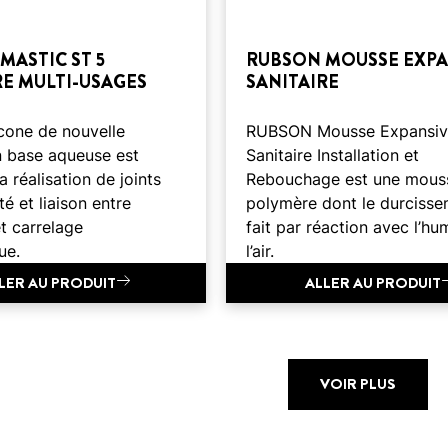
MASTIC ST 5
RUBSON MOUSSE EXPA
RE MULTI-USAGES
SANITAIRE
icone de nouvelle
RUBSON Mousse Expansiv
n base aqueuse est
Sanitaire Installation et
a réalisation de joints
Rebouchage est une mous
té et liaison entre
polymère dont le durcisse
et carrelage
fait par réaction avec l’hu
ue.
l’air.
LER AU PRODUIT
ALLER AU PRODUIT
VOIR PLUS