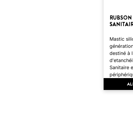
RUBSON 
SANITAI
Mastic sil
génératio
destiné à l
d'etanchéi
Sanitaire 
périphériq
AL