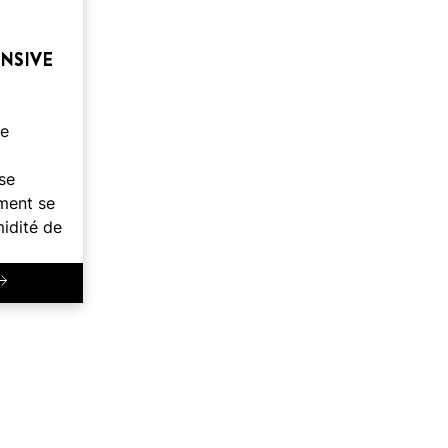
NSIVE
e
se
ment se
midité de