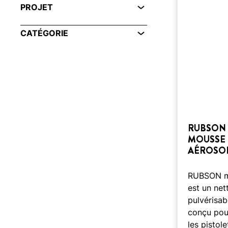
PROJET
CATÉGORIE
RUBSON 
MOUSSE 
AÉROSO
RUBSON m
est un net
pulvérisab
conçu pour
les pistole