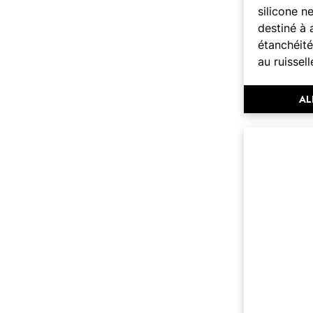
silicone n
destiné à 
étanchéit
au ruissell
AL