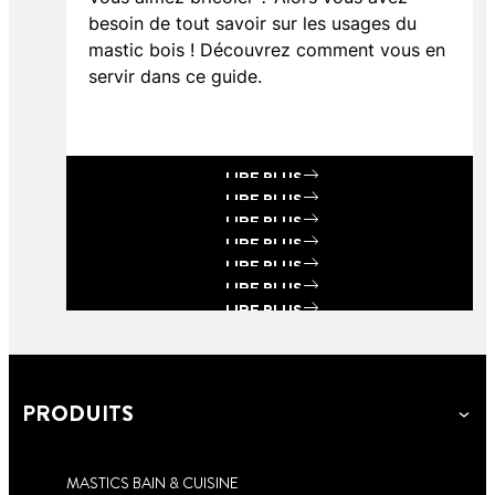
besoin de tout savoir sur les usages du
mastic bois ! Découvrez comment vous en
servir dans ce guide.
LIRE PLUS
LIRE PLUS
LIRE PLUS
LIRE PLUS
LIRE PLUS
LIRE PLUS
LIRE PLUS
LIRE PLUS
PRODUITS
MASTICS BAIN & CUISINE
6 min