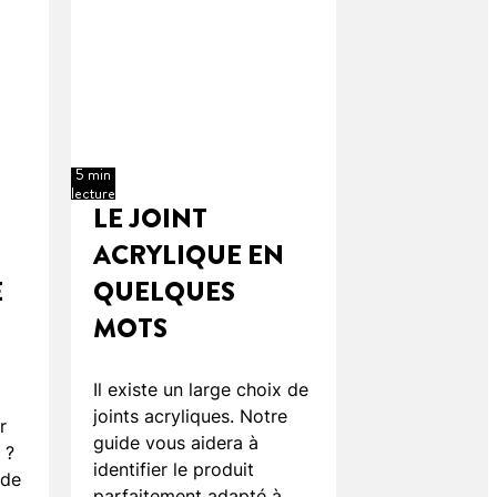
5 min
lecture
LE JOINT
ACRYLIQUE EN
E
QUELQUES
MOTS
Il existe un large choix de
joints acryliques. Notre
r
guide vous aidera à
 ?
identifier le produit
ide
parfaitement adapté à