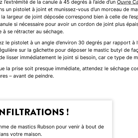
l’extrémité de la canule à 45 degrés à l’aide d’un
Ouvre Ca
ns un pistolet à joint et munissez-vous d’un morceau de m
si la largeur de joint déposée correspond bien à celle de l’
nule si nécessaire pour avoir un cordon de joint plus épais.
 à se rétracter au séchage.
z le pistolet à un angle d’environ 30 degrés par rapport à 
gulière sur la gâchette pour déposer le mastic butyl de fa
de lisser immédiatement le joint si besoin, car ce type de m
e la prise soit presque immédiate, attendez le séchage com
ures – avant de peindre.
INFILTRATIONS !
mme de mastics Rubson pour venir à bout de
s dans votre maison.