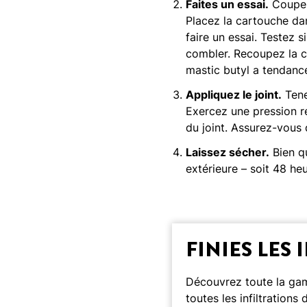
Faites un essai.
Coupez 
Placez la cartouche da
faire un essai. Testez 
combler. Recoupez la ca
mastic butyl a tendance
Appliquez le joint.
Tene
Exercez une pression ré
du joint. Assurez-vous 
Laissez sécher.
Bien qu
extérieure – soit 48 he
FINIES LES 
Découvrez toute la ga
toutes les infiltration