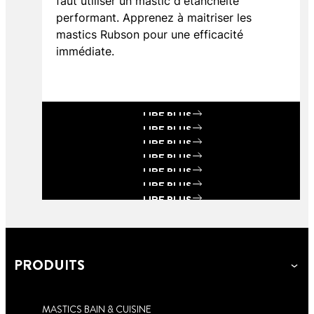
faut utiliser un mastic d'étanchéité
performant. Apprenez à maitriser les
mastics Rubson pour une efficacité
immédiate.
LIRE PLUS
LIRE PLUS
LIRE PLUS
LIRE PLUS
LIRE PLUS
LIRE PLUS
LIRE PLUS
LIRE PLUS
PRODUITS
MASTICS BAIN & CUISINE
7 min