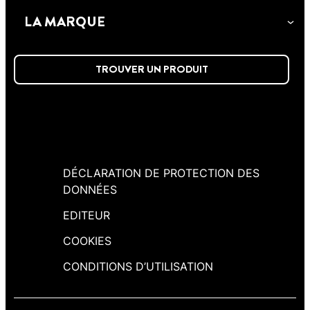
protège les façades ou toitures poreuses
d'étanchéité Toitures Anti-infiltrations est
LA MARQUE
contre les agressions climatiques et leurs
un revêtement imperméable pour les
conséquences.
toitures inclinées et plates.
TROUVER UN PRODUIT
DÉCLARATION DE PROTECTION DES
DONNÉES
EDITEUR
COOKIES
CONDITIONS D’UTILISATION