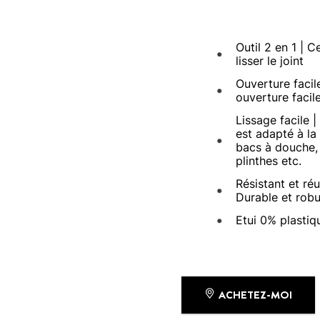
Outil 2 en 1 | C
lisser le joint
Ouverture facil
ouverture facil
Lissage facile |
est adapté à la 
bacs à douche, 
plinthes etc.
Résistant et réut
Durable et robu
Etui 0% plastiq
ACHETEZ-MOI