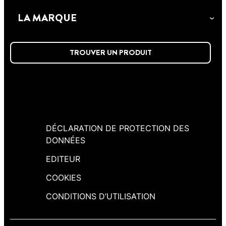
pour des joint de dilatation gros et second
résistant et durable.
LA MARQUE
oeuvre.
TROUVER UN PRODUIT
DÉCLARATION DE PROTECTION DES
DONNÉES
EDITEUR
COOKIES
CONDITIONS D’UTILISATION