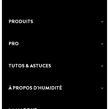
PRODUITS
PRO
TUTOS & ASTUCES
RUBSON PRODUITS DE SERVICE
À PROPOS D'HUMIDITÉ
JOINT DE CARRELAGE STYLO
RUBSON Blanchisseur Joint est idéal pour
rafraîchir vos joints de carrelage et