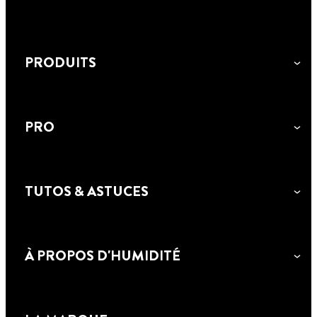
PRODUITS
PRO
TUTOS & ASTUCES
RUBSON PRODUITS DE SERVICE
À PROPOS D'HUMIDITÉ
JOINT DE CARRELAGE STYLO
RUBSON Blanchisseur Joint est idéal pour
rafraîchir vos joints de carrelage et