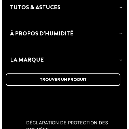
TUTOS & ASTUCES
RUBSON MASTIC BAIN&CUISINE
RUBSON MASTIC BAIN&CUISINE
BLANCHEUR EXTRÊME
À PROPOS D'HUMIDITÉ
EVITE LES MOISISSURES COULEURS
Mastic silicone traité anti-fongique
Mastic à base d'élastomère de silicones de
présente une action triple protection afin
type acétique, refoncé d'antifongiques. Il
d'éviter l'adhérence des champignons,
LA MARQUE
adhère sur la plupart des matériaux
d'arrêter la croissance des champignons.
Sanitaire.
TROUVER UN PRODUIT
DÉCLARATION DE PROTECTION DES